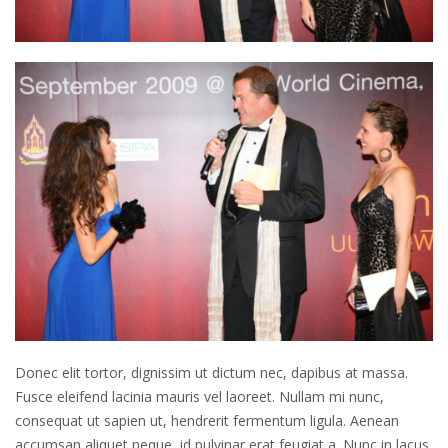
Donec elit tortor, dignissim ut dictum nec, dapibus at massa.
Fusce eleifend lacinia mauris vel laoreet. Nullam mi nunc,
consequat ut sapien ut, hendrerit fermentum ligula. Aenean
accumsan aliquet neque, id pulvinar erat feugiat a. Nunc in lacus