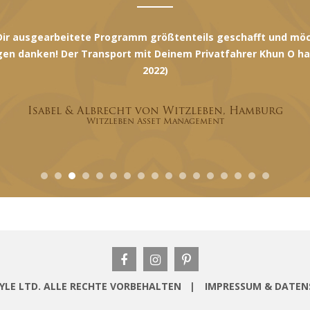
en wieder zurück aus dem wunderschönen Thailand. Dank deiner
e' sehr genießen. Vielen lieben Dank noch einmal ausdrücklic
Frank Rischke, Deutschland
Unternehmer
STYLE LTD. ALLE RECHTE VORBEHALTEN |
IMPRESSUM & DATE