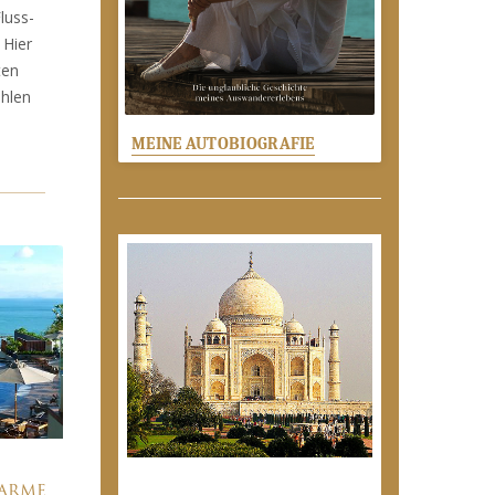
luss-
 Hier
ten
ählen
MEINE AUTOBIOGRAFIE
harme