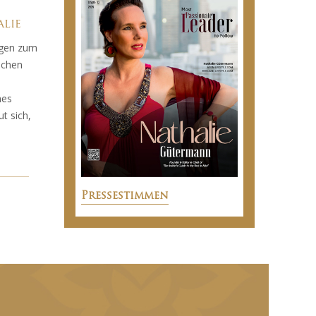
alie
ngen zum
schen
hes
ut sich,
Pressestimmen