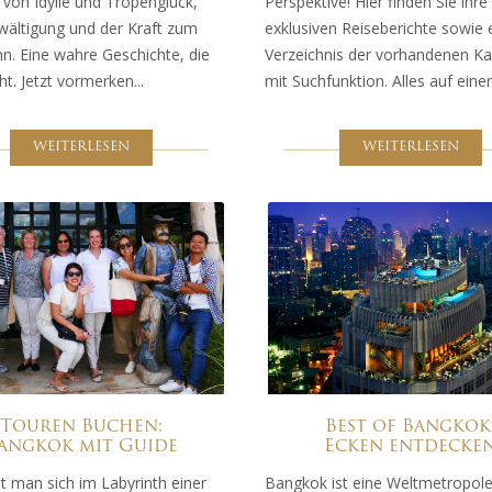
 von Idylle und Tropenglück,
Perspektive! Hier finden Sie ihre
wältigung und der Kraft zum
exklusiven Reiseberichte sowie 
n. Eine wahre Geschichte, die
Verzeichnis der vorhandenen Ka
. Jetzt vormerken...
mit Suchfunktion. Alles auf einen
WEITERLESEN
WEITERLESEN
Touren Buchen:
Best of Bangkok
angkok mit Guide
Ecken entdecke
t man sich im Labyrinth einer
Bangkok ist eine Weltmetropol