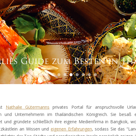
lies Guide zum Besten in Th
ist
Nathalie Gütermanns
privates Portal für anspruchsvolle Urla
stin und Unternehmerin im thailändischen Königreich. Sie besaß
 und gründete schließlich ihre eigene Medienfirma in Bangkok, wo s
hatzkästlein an Wissen und
eigenen Erfahrungen
, sodass Sie das “Lan