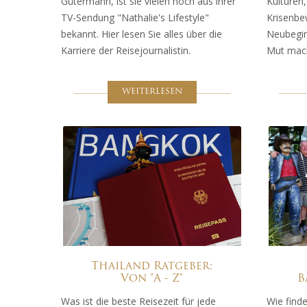
Gütermann, ist sie vielen noch aus ihrer
Kulturen,
TV-Sendung "Nathalie's Lifestyle"
Krisenbe
bekannt. Hier lesen Sie alles über die
Neubegin
Karriere der Reisejournalistin.
Mut macht
WEITERLESEN
Thailand Ratgeber:
Von "A - Z"
B
Was ist die beste Reisezeit für jede
Wie finde