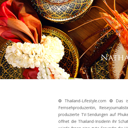
Natha
❂ Thailand-Lifestyle.com ❂ Das 
Fernsehproduzentin, Reisejournali
produzierte TV-Sendungen auf Phuket
öffnet die Thailand-Insiderin ihr Sc