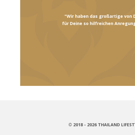
"Wir sind nun seit ein paar Tag
der 'Manohra Dschunk
© 2018 - 2026 THAILAND LIFE