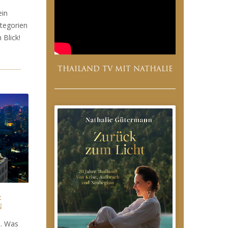
ein
tegorien
 Blick!
THAILAND TV MIT NATHALIE
:
n
e. Was