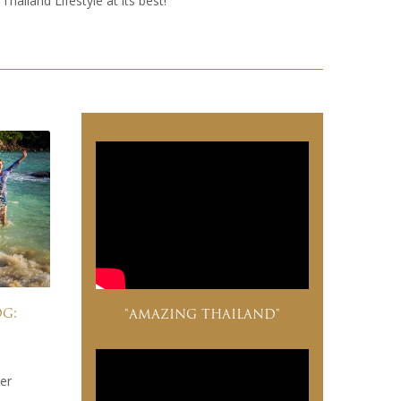
hailand Lifestyle at its best!”
og:
"AMAZING THAILAND"
ter