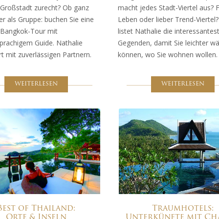
Großstadt zurecht? Ob ganz
macht jedes Stadt-Viertel aus? F
er als Gruppe: buchen Sie eine
Leben oder lieber Trend-Viertel?
 Bangkok-Tour mit
listet Nathalie die interessantes
prachigem Guide. Nathalie
Gegenden, damit Sie leichter w
t mit zuverlässigen Partnern.
können, wo Sie wohnen wollen.
WEITERLESEN
WEITERLESEN
Best of Thailand:
Traumhotels:
Orte & Inseln
Unterkünfte mit C