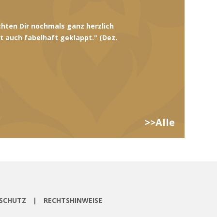
 Hilfe konnten wir die Fahrt mit
h dafür". (Aug. 2022)
>>Alle
NSCHUTZ
|
RECHTSHINWEISE