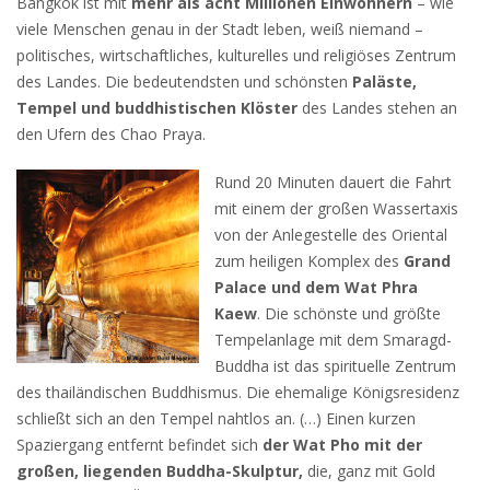
Bangkok ist mit
mehr als acht Millionen Einwohnern
– wie
viele Menschen genau in der Stadt leben, weiß niemand –
politisches, wirtschaftliches, kulturelles und religiöses Zentrum
des Landes. Die bedeutendsten und schönsten
Paläste,
Tempel und buddhistischen Klöster
des Landes stehen an
den Ufern des Chao Praya.
Rund 20 Minuten dauert die Fahrt
mit einem der großen Wassertaxis
von der Anlegestelle des Oriental
zum heiligen Komplex des
Grand
Palace und dem Wat Phra
Kaew
. Die schönste und größte
Tempelanlage mit dem Smaragd-
Buddha ist das spirituelle Zentrum
des thailändischen Buddhismus. Die ehemalige Königsresidenz
schließt sich an den Tempel nahtlos an. (…) Einen kurzen
Spaziergang entfernt befindet sich
der Wat Pho mit der
großen, liegenden Buddha-Skulptur,
die, ganz mit Gold