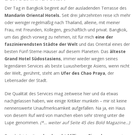
Der Tag in Bangkok beginnt auf der ausladenden Terrasse des
Mandarin Oriental Hotels.
Seit drei Jahrzehnten reise ich mehr
oder weniger regelmäßig nach Thailand, alleine, mit meiner
Frau, mit Freunden, Kollegen, geschäftlich und privat. Bangkok,
um das gleich vorweg zu nehmen, ist für mich
eine der
faszinierendsten Städte der Welt
und das Oriental eines der
besten Fünf-Sterne-Häuser auf diesem Planeten. Das
älteste
Grand Hotel Südostasiens
, immer wieder wegen seines
legendären Services als beste Luxusherberge Asiens, wenn nicht
der Welt, gerühmt, steht am
Ufer des Chao Praya
, der
Lebensader der Stadt.
Die Qualität des Services mag zeitweise hier und da etwas
nachgelassen haben, wie einige Kritiker munkeln – mir ist keine
nennenswerte Unaufmerksamkeit aufgefallen. Na ja, ein Haus
von diesem Ruf wird von manchen eben sehr streng unter die
Lupe genommen.
(*… weiter auf Seite 45 des Bold Magazine…)