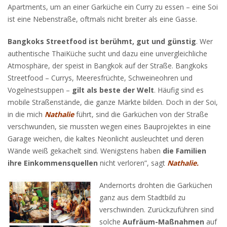
Apartments, um an einer Garküche ein Curry zu essen – eine Soi
ist eine Nebenstraße, oftmals nicht breiter als eine Gasse.
Bangkoks Streetfood ist berühmt, gut und günstig
. Wer
authentische ThaiKüche sucht und dazu eine unvergleichliche
Atmosphäre, der speist in Bangkok auf der Straße. Bangkoks
Streetfood – Currys, Meeresfrüchte, Schweineohren und
Vogelnestsuppen –
gilt als beste der Welt
. Häufig sind es
mobile Straßenstände, die ganze Märkte bilden. Doch in der Soi,
in die mich
Nathalie
führt, sind die Garküchen von der Straße
verschwunden, sie mussten wegen eines Bauprojektes in eine
Garage weichen, die kaltes Neonlicht ausleuchtet und deren
Wände weiß gekachelt sind. Wenigstens haben
die Familien
ihre Einkommensquellen
nicht verloren”, sagt
Nathalie.
Andernorts drohten die Garküchen
ganz aus dem Stadtbild zu
verschwinden. Zurückzuführen sind
solche
Aufräum-Maßnahmen
auf