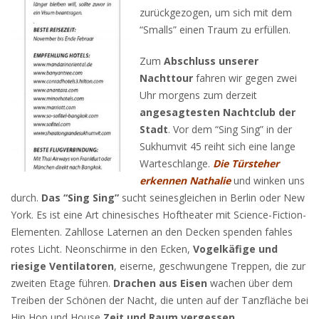
zurückgezogen, um sich mit dem
“Smalls” einen Traum zu erfüllen.
Zum
Abschluss unserer
Nachttour
fahren wir gegen zwei
Uhr morgens zum derzeit
angesagtesten Nachtclub der
Stadt
. Vor dem “Sing Sing” in der
Sukhumvit 45 reiht sich eine lange
Warteschlange.
Die Türsteher
erkennen Nathalie
und winken uns
durch.
Das “Sing Sing”
sucht seinesgleichen in Berlin oder New
York. Es ist eine Art chinesisches Hoftheater mit Science-Fiction-
Elementen. Zahllose Laternen an den Decken spenden fahles
rotes Licht. Neonschirme in den Ecken,
Vogelkäfige und
riesige Ventilatoren
, eiserne, geschwungene Treppen, die zur
zweiten Etage führen.
Drachen aus Eisen
wachen über dem
Treiben der Schönen der Nacht, die unten auf der Tanzfläche bei
Hip Hop und House
Zeit und Raum vergessen.