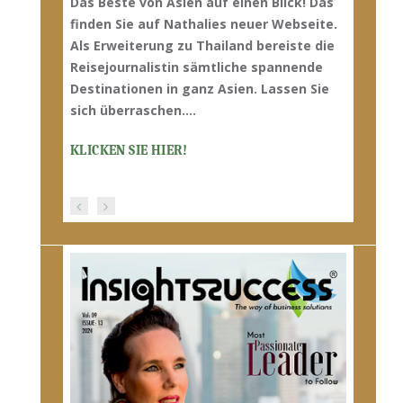
on Asien auf einen Blick! Das
Das Beste von Asien auf einen 
auf Nathalies neuer Webseite.
finden Sie auf Nathalies neuer
rung zu Thailand bereiste die
Als Erweiterung zu Thailand be
alistin sämtliche spannende
Reisejournalistin sämtliche s
en in ganz Asien. Lassen Sie
Destinationen in ganz Asien. L
aschen…
.
sich überraschen…
.
E HIER!
KLICKEN SIE HIER!