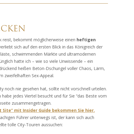
ECKEN
k reist, bekommt möglicherweise einen
heftigen
rliebt sich auf den ersten Blick in das Königreich der
aläste, schwimmenden Märkte und ultramodernen
nglich hatte ich – wie so viele Unwissende – ein
 drückend heißen Beton-Dschungel voller Chaos, Lärm,
 zweifelhaften Sex-Appeal.
y noch nie gesehen hat, sollte nicht vorschnell urteilen.
 habe jedes Viertel besucht und für Sie “das Beste vom
bseite zusammengetragen.
 Site” mit Insider Guide bekommen Sie hier.
achigen Führer unterwegs ist, der kann sich auch
lte tolle City-Touren aussuchen: