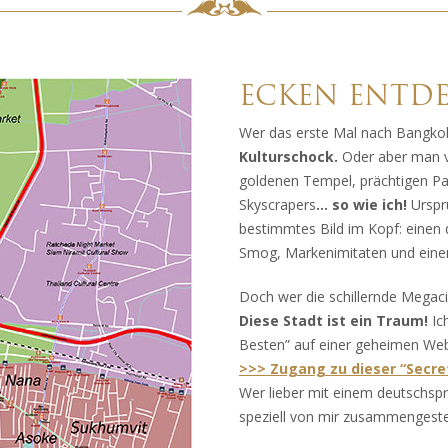
ECKEN ENTD
Wer das erste Mal nach Bangko
Kulturschock.
Oder aber man ve
goldenen Tempel, prächtigen P
Skyscrapers
… so wie ich!
Ursprü
bestimmtes Bild im Kopf: einen
Smog, Markenimitaten und einem
Doch wer die schillernde Megacit
Diese Stadt ist ein Traum!
Ich
Besten” auf einer geheimen We
>>> Zugang zu dieser “Secret
Wer lieber mit einem deutschspr
speziell von mir zusammengestel