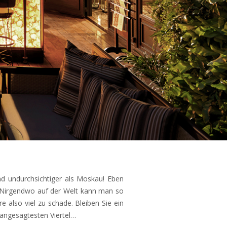
und undurchsichtiger als Moskau! Eben
s. Nirgendwo auf der Welt kann man so
 also viel zu schade. Bleiben Sie ein
e angesagtesten Viertel…