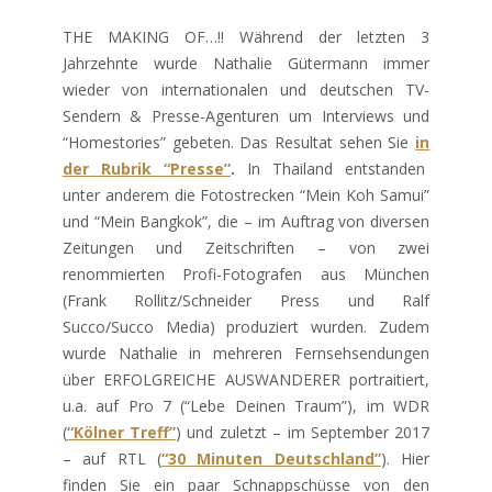
THE MAKING OF…!! Während der letzten 3
Jahrzehnte wurde Nathalie Gütermann immer
wieder von internationalen und deutschen TV-
Sendern & Presse-Agenturen um Interviews und
“Homestories” gebeten. Das Resultat sehen Sie
in
der Rubrik “Presse”
.
In Thailand entstanden
unter anderem die Fotostrecken “Mein Koh Samui”
und “Mein Bangkok”, die – im Auftrag von diversen
Zeitungen und Zeitschriften – von zwei
renommierten Profi-Fotografen aus München
(Frank Rollitz/Schneider Press und Ralf
Succo/Succo Media) produziert wurden. Zudem
wurde Nathalie in mehreren Fernsehsendungen
über ERFOLGREICHE AUSWANDERER portraitiert,
u.a. auf Pro 7 (“Lebe Deinen Traum”), im WDR
(
“Kölner Treff”
) und zuletzt – im September 2017
– auf RTL (
“30 Minuten Deutschland”
). Hier
finden Sie ein paar Schnappschüsse von den