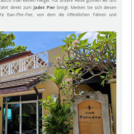
braucht man keinen Flieger. Für unsere Reise gönnen wir uns
fahrt direkt zum
Jadet Pier
bringt. Merken Sie sich diesen
rte Ban-Phe-Pier, von dem die öffentlichen Fähren und