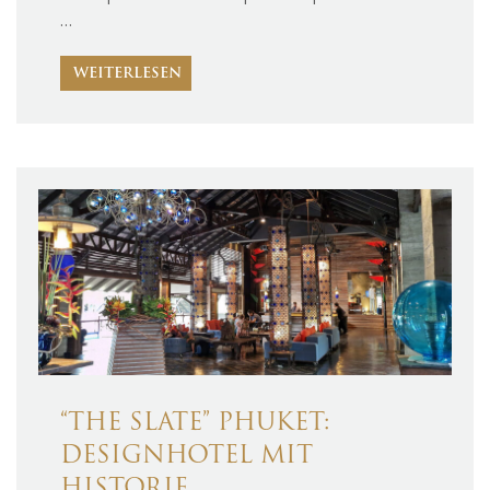
…
WEITERLESEN
“THE SLATE” PHUKET:
DESIGNHOTEL MIT
HISTORIE