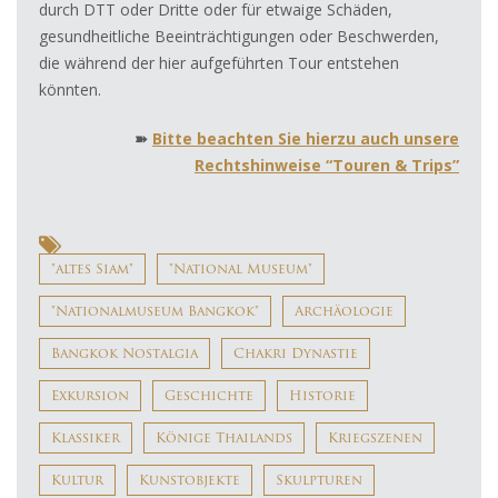
durch DTT oder Dritte oder für etwaige Schäden,
gesundheitliche Beeinträchtigungen oder Beschwerden,
die während der hier aufgeführten Tour entstehen
könnten.
➽
Bitte beachten Sie hierzu auch unsere
Rechtshinweise “Touren & Trips”
"altes Siam"
"National Museum"
"Nationalmuseum Bangkok"
Archäologie
Bangkok Nostalgia
Chakri Dynastie
Exkursion
Geschichte
Historie
Klassiker
Könige Thailands
Kriegszenen
Kultur
Kunstobjekte
Skulpturen