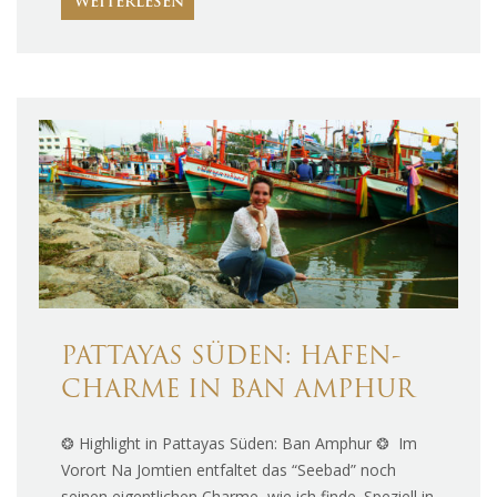
WEITERLESEN
PATTAYAS SÜDEN: HAFEN-
CHARME IN BAN AMPHUR
❂ Highlight in Pattayas Süden: Ban Amphur ❂ Im
Vorort Na Jomtien entfaltet das “Seebad” noch
seinen eigentlichen Charme, wie ich finde. Speziell in