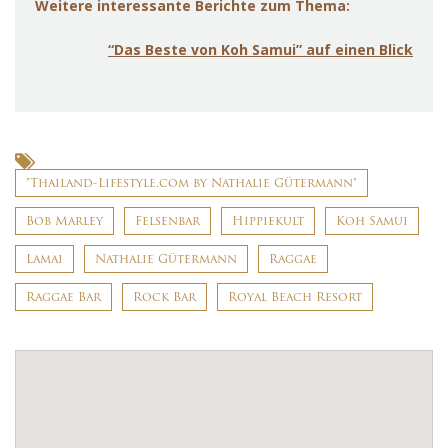
Weitere interessante Berichte zum Thema:
“Das Beste von Koh Samui” auf einen Blick
"Thailand-Lifestyle.com by Nathalie Gütermann"
Bob Marley
Felsenbar
Hippiekult
Koh Samui
Lamai
Nathalie Gütermann
Raggae
Raggae Bar
Rock Bar
Royal Beach Resort