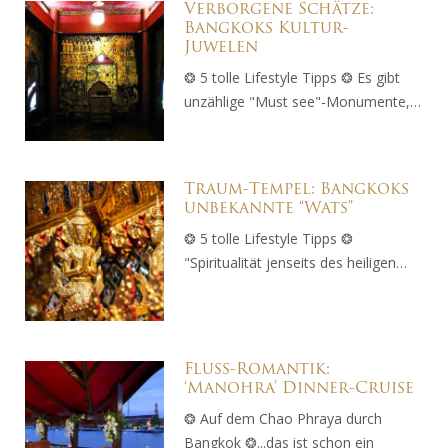
Verborgene Schätze:
Bangkoks Kultur-
Juwelen
❂ 5 tolle Lifestyle Tipps ❂ Es gibt
unzählige "Must see"-Monumente,…
Traum-Tempel: Bangkoks
unbekannte “Wats”
❂ 5 tolle Lifestyle Tipps ❂
"Spiritualität jenseits des heiligen…
Fluss-Romantik:
‘Manohra’ Dinner-Cruise
❂ Auf dem Chao Phraya durch
Bangkok ❂...das ist schon ein