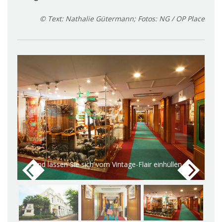
© Text: Nathalie Gütermann; Fotos: NG / OP Place
I
... auch wenn Sie nichts hier kaufen!
.
"