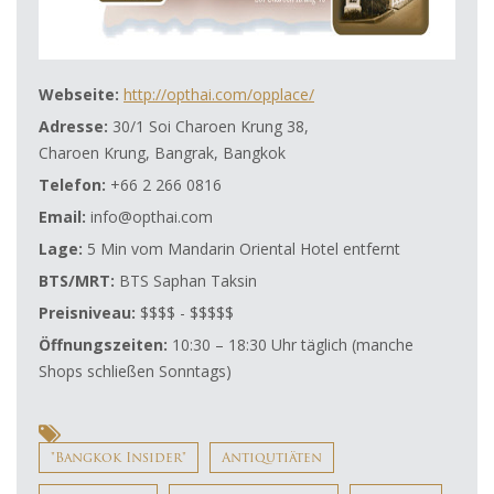
Webseite:
http://opthai.com/opplace/
Adresse:
30/1 Soi Charoen Krung 38,
Charoen Krung, Bangrak, Bangkok
Telefon:
+66 2 266 0816
Email:
info@opthai.com
Lage:
5 Min vom Mandarin Oriental Hotel entfernt
BTS/MRT:
BTS Saphan Taksin
Preisniveau:
$$$$ - $$$$$
Öffnungszeiten:
10:30 – 18:30 Uhr täglich (manche
Shops schließen Sonntags)
"Bangkok Insider"
Antiqutiäten