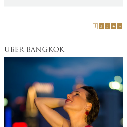
1
2
3
4
»
ÜBER BANGKOK