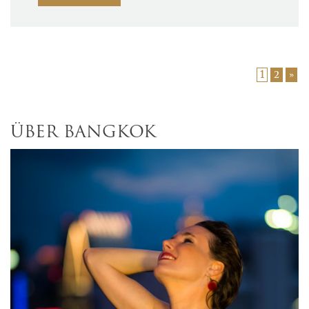
1
2
»
ÜBER BANGKOK