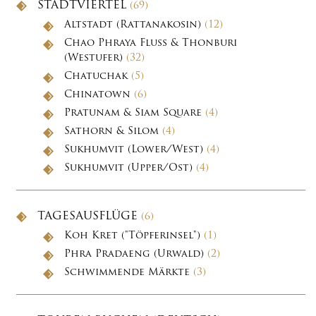
STADTVIERTEL
(69)
Altstadt (Rattanakosin)
(12)
Chao Phraya Fluss & Thonburi
(Westufer)
(32)
Chatuchak
(5)
Chinatown
(6)
Pratunam & Siam Square
(4)
Sathorn & Silom
(4)
Sukhumvit (Lower/West)
(4)
Sukhumvit (Upper/Ost)
(4)
TAGESAUSFLÜGE
(6)
Koh Kret ("Töpferinsel")
(1)
Phra Pradaeng (Urwald)
(2)
Schwimmende Märkte
(3)