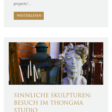
projects”…
WEITERLESEN
SINNLICHE SKULPTUREN:
BESUCH IM THONGMA
STUDIO