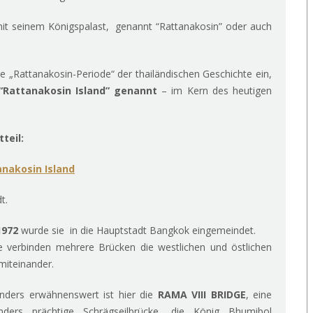
it seinem Königspalast, genannt “Rattanakosin” oder auch
e „Rattanakosin-Periode“ der thailändischen Geschichte ein,
 “Rattanakosin Island” genannt
– im Kern des heutigen
teil:
tanakosin Island
t.
1972
wurde sie in die Hauptstadt Bangkok eingemeindet.
e verbinden mehrere Brücken die westlichen und östlichen
miteinander.
nders erwähnenswert ist hier die
RAMA VIII BRIDGE
, eine
nders prächtige Schrägseilbrücke, die König Bhumibol