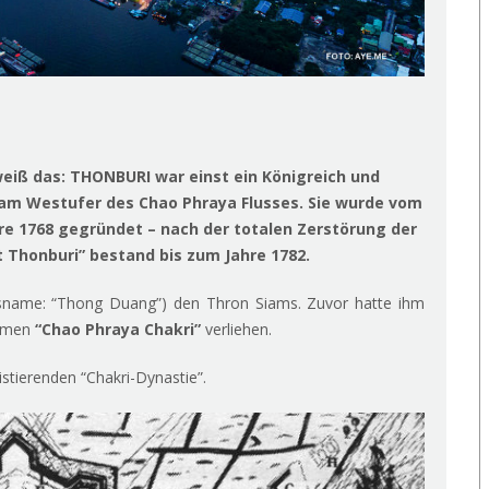
iß das: THONBURI war einst ein Königreich und
k am Westufer des Chao Phraya Flusses. Sie wurde vom
e 1768 gegründet – nach der totalen Zerstörung der
 Thonburi” bestand bis zum Jahre 1782.
sname: “Thong Duang”) den Thron Siams. Zuvor hatte ihm
Namen
“Chao Phraya Chakri”
verliehen.
stierenden “Chakri-Dynastie”.