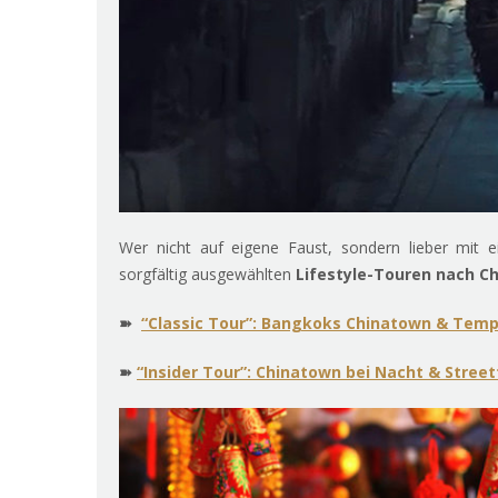
Wer nicht auf eigene Faust, sondern lieber mit 
sorgfältig ausgewählten
Lifestyle-Touren nach C
➽
“Classic Tour”: Bangkoks Chinatown & Temp
➽
“Insider Tour”: Chinatown bei Nacht & Stree