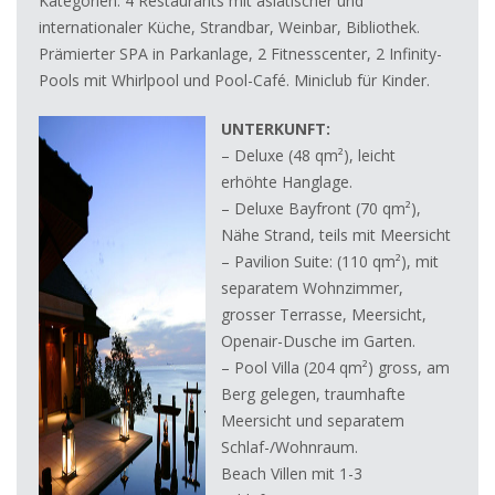
Kategorien. 4 Restaurants mit asiatischer und
internationaler Küche, Strandbar, Weinbar, Bibliothek.
Prämierter SPA in Parkanlage, 2 Fitnesscenter, 2 Infinity-
Pools mit Whirlpool und Pool-Café. Miniclub für Kinder.
UNTERKUNFT:
– Deluxe (48 qm²), leicht
erhöhte Hanglage.
– Deluxe Bayfront (70 qm²),
Nähe Strand, teils mit Meersicht
– Pavilion Suite: (110 qm²), mit
separatem Wohnzimmer,
grosser Terrasse, Meersicht,
Openair-Dusche im Garten.
– Pool Villa (204 qm²) gross, am
Berg gelegen, traumhafte
Meersicht und separatem
Schlaf-/Wohnraum.
Beach Villen mit 1-3