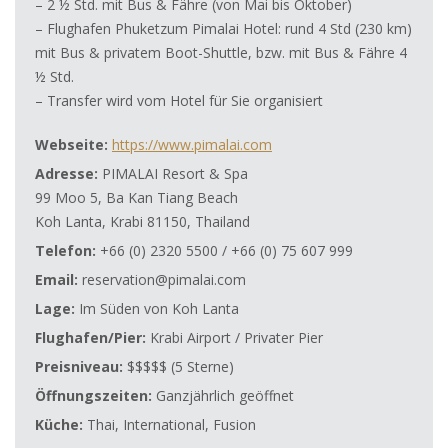
– 2 ½ Std. mit Bus & Fähre (von Mai bis Oktober)
– Flughafen Phuketzum Pimalai Hotel: rund 4 Std (230 km)
mit Bus & privatem Boot-Shuttle, bzw. mit Bus & Fähre 4
½ Std.
– Transfer wird vom Hotel für Sie organisiert
Webseite:
https://www.pimalai.com
Adresse:
PIMALAI Resort & Spa
99 Moo 5, Ba Kan Tiang Beach
Koh Lanta, Krabi 81150, Thailand
Telefon:
+66 (0) 2320 5500 / +66 (0) 75 607 999
Email:
reservation@pimalai.com
Lage:
Im Süden von Koh Lanta
Flughafen/Pier:
Krabi Airport / Privater Pier
Preisniveau:
$$$$$ (5 Sterne)
Öffnungszeiten:
Ganzjährlich geöffnet
Küche:
Thai, International, Fusion