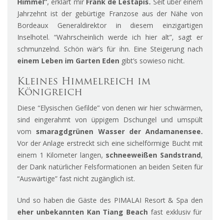
Himmel”
, erklärt mir
Frank de Lestapis.
Seit über einem
Jahrzehnt ist der gebürtige Franzose aus der Nähe von
Bordeaux Generaldirektor in diesem einzigartigen
Inselhotel. “Wahrscheinlich werde ich hier alt”, sagt er
schmunzelnd. Schön wär’s für ihn. Eine Steigerung nach
einem Leben im Garten Eden
gibt’s sowieso nicht.
Kleines Himmelreich im
Königreich
Diese “Elysischen Gefilde” von denen wir hier schwärmen,
sind eingerahmt von üppigem Dschungel und umspült
vom
smaragdgrünen Wasser der Andamanensee.
Vor der Anlage erstreckt sich eine sichelförmige Bucht mit
einem 1 Kilometer langen,
schneeweißen Sandstrand
,
der Dank natürlicher Felsformationen an beiden Seiten für
“Auswärtige” fast nicht zugänglich ist.
Und so haben die Gäste des PIMALAI Resort & Spa den
eher unbekannten Kan Tiang Beach
fast exklusiv für