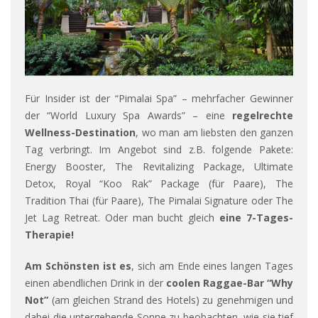
Für Insider ist der “Pimalai Spa” – mehrfacher Gewinner
der “World Luxury Spa Awards” – eine
regelrechte
Wellness-Destination
, wo man am liebsten den ganzen
Tag verbringt. Im Angebot sind z.B. folgende Pakete:
Energy Booster, The Revitalizing Package, Ultimate
Detox, Royal “Koo Rak” Package (für Paare), The
Tradition Thai (für Paare), The Pimalai Signature oder The
Jet Lag Retreat. Oder man bucht gleich
eine 7-Tages-
Therapie!
Am Schönsten ist es
, sich am Ende eines langen Tages
einen abendlichen Drink in der
c
oolen Raggae-Bar “Why
Not”
(am gleichen Strand des Hotels) zu genehmigen und
dabei die untergehende Sonne zu beobachten, wie sie tief