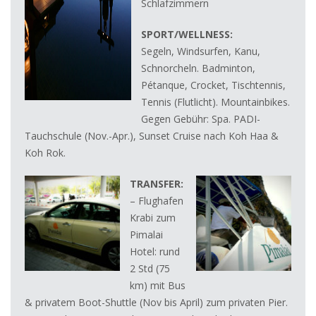
Schlafzimmern
SPORT/WELLNESS:
Segeln, Windsurfen, Kanu,
Schnorcheln. Badminton,
Pétanque, Crocket, Tischtennis,
Tennis (Flutlicht). Mountainbikes.
Gegen Gebühr: Spa. PADI-
Tauchschule (Nov.-Apr.), Sunset Cruise nach Koh Haa &
Koh Rok.
TRANSFER:
– Flughafen
Krabi zum
Pimalai
Hotel: rund
2 Std (75
km) mit Bus
& privatem Boot-Shuttle (Nov bis April) zum privaten Pier.