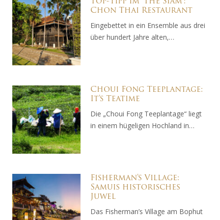
Top-Tipp im ‘The Siam’:
Chon Thai Restaurant
Eingebettet in ein Ensemble aus drei
über hundert Jahre alten,…
Choui Fong Teeplantage:
It’s Teatime
Die „Choui Fong Teeplantage“ liegt
in einem hügeligen Hochland in…
Fisherman’s Village:
Samuis historisches
Juwel
Das Fisherman’s Village am Bophut