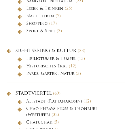
Bangkok "Nostalgia"
(25)
Essen & Trinken
(25)
Nachtleben
(7)
Shopping
(17)
Sport & Spiel
(3)
SIGHTSEEING & KULTUR
(33)
Heiligtümer & Tempel
(15)
Historisches Erbe
(12)
Parks, Gärten, Natur
(3)
STADTVIERTEL
(69)
Altstadt (Rattanakosin)
(12)
Chao Phraya Fluss & Thonburi
(Westufer)
(32)
Chatuchak
(5)