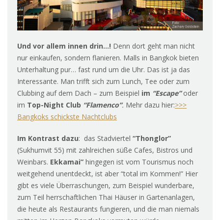
Und vor allem innen drin…!
Denn dort geht man nicht
nur einkaufen, sondern flanieren. Malls in Bangkok bieten
Unterhaltung pur… fast rund um die Uhr. Das ist ja das
Interessante. Man trifft sich zum Lunch, Tee oder zum
Clubbing auf dem Dach – zum Beispiel
im
“Escape”
oder
im
Top-Night Club
“Flamenco”
.
Mehr dazu hier:
>>>
Bangkoks schickste Nachtclubs
Im Kontrast dazu
: das Stadviertel
“Thonglor”
(Sukhumvit 55) mit zahlreichen süße Cafes, Bistros und
Weinbars.
Ekkamai”
hingegen ist vom Tourismus noch
weitgehend unentdeckt, ist aber “total im Kommen!” Hier
gibt es viele Überraschungen, zum Beispiel wunderbare,
zum Teil herrschaftlichen Thai Häuser in Gartenanlagen,
die heute als Restaurants fungieren, und die man niemals