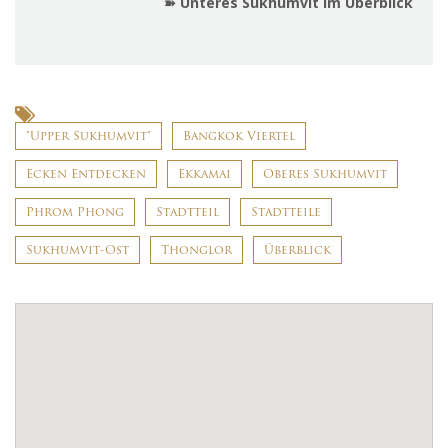
➽ Unteres Sukhumvit im Überblick
"Upper Sukhumvit"
Bangkok Viertel
Ecken Entdecken
Ekkamai
Oberes Sukhumvit
Phrom Phong
Stadtteil
Stadtteile
Sukhumvit-Ost
Thonglor
Überblick