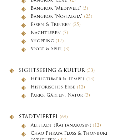
Bangkok "Luxe"
(2)
Bangkok "Mediwell"
(5)
Bangkok "Nostalgia"
(25)
Essen & Trinken
(25)
Nachtleben
(7)
Shopping
(17)
Sport & Spiel
(3)
SIGHTSEEING & KULTUR
(33)
Heiligtümer & Tempel
(15)
Historisches Erbe
(12)
Parks, Gärten, Natur
(3)
STADTVIERTEL
(69)
Altstadt (Rattanakosin)
(12)
Chao Phraya Fluss & Thonburi