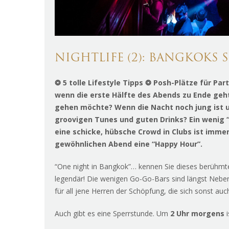
NIGHTLIFE (2): BANGKOKS
❂ 5 tolle Lifestyle Tipps ❂ Posh-Plätze für Pa
wenn die erste Hälfte des Abends zu Ende geht
gehen möchte? Wenn die Nacht noch jung ist u
groovigen Tunes und guten Drinks? Ein wenig “
eine schicke, hübsche Crowd in Clubs ist imm
gewöhnlichen Abend eine “Happy Hour”.
“One night in Bangkok”… kennen Sie dieses berühm
legendär! Die wenigen Go-Go-Bars sind längst Nebe
für all jene Herren der Schöpfung, die sich sonst a
Auch gibt es eine Sperrstunde. Um
2 Uhr morgens
i