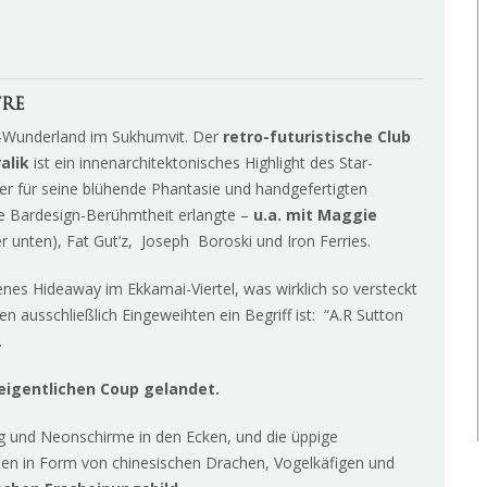
TRE
”-Wunderland im Sukhumvit. Der
retro-futuristische Club
alik
ist ein innenarchitektonisches Highlight des Star-
er für seine blühende Phantasie und handgefertigten
te Bardesign-Berühmtheit erlangte –
u.a. mit Maggie
er unten), Fat Gut’z, Joseph Boroski und Iron Ferries.
enes Hideaway im Ekkamai-Viertel, was wirklich so versteckt
en ausschließlich Eingeweihten ein Begriff ist: “A.R Sutton
.
 eigentlichen Coup gelandet.
g und Neonschirme in den Ecken, und die üppige
en in Form von chinesischen Drachen, Vogelkäfigen und