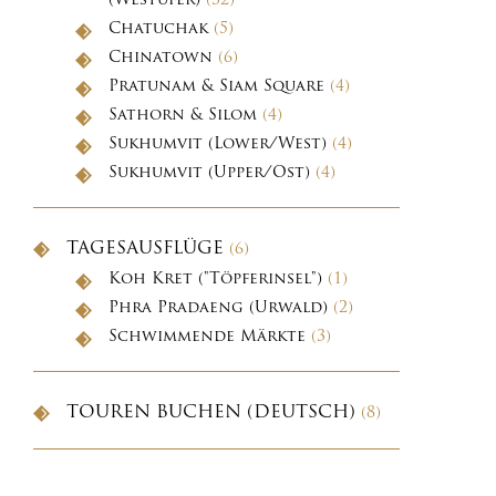
(Westufer)
(32)
Chatuchak
(5)
Chinatown
(6)
Pratunam & Siam Square
(4)
Sathorn & Silom
(4)
Sukhumvit (Lower/West)
(4)
Sukhumvit (Upper/Ost)
(4)
TAGESAUSFLÜGE
(6)
Koh Kret ("Töpferinsel")
(1)
Phra Pradaeng (Urwald)
(2)
Schwimmende Märkte
(3)
TOUREN BUCHEN (DEUTSCH)
(8)