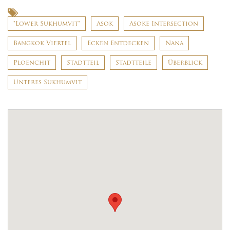
"Lower Sukhumvit"
Asok
Asoke Intersection
Bangkok Viertel
Ecken Entdecken
Nana
Ploenchit
Stadtteil
Stadtteile
Überblick
Unteres Sukhumvit