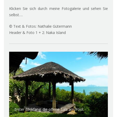
Klicken Sie sich durch meine Fotogalerie und sehen Sie
selbst….
© Text & Fotos: Nathalie Gütermann
Header & Foto 1 + 2: Naka Island
Mein Pool mitten im Dschungel.
Sc