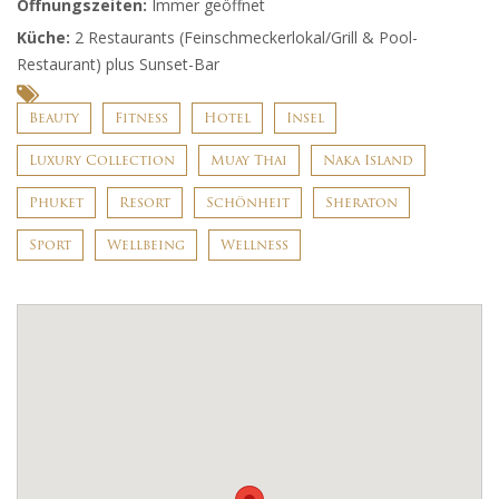
Öffnungszeiten:
Immer geöffnet
Küche:
2 Restaurants (Feinschmeckerlokal/Grill & Pool-
Restaurant) plus Sunset-Bar
Beauty
Fitness
Hotel
Insel
Luxury Collection
Muay Thai
Naka Island
Phuket
Resort
Schönheit
Sheraton
Sport
Wellbeing
Wellness