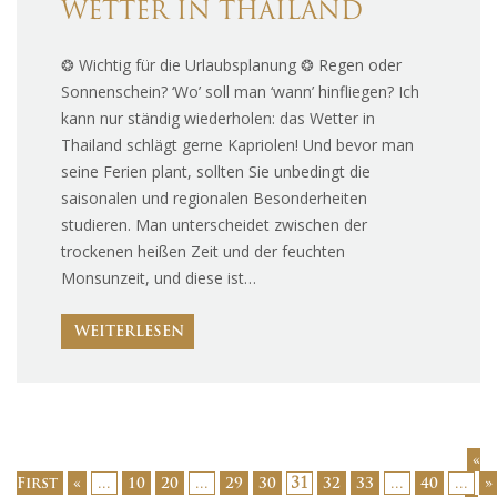
WETTER IN THAILAND
❂ Wichtig für die Urlaubsplanung ❂ Regen oder
Sonnenschein? ‘Wo’ soll man ‘wann’ hinfliegen? Ich
kann nur ständig wiederholen: das Wetter in
Thailand schlägt gerne Kapriolen! Und bevor man
seine Ferien plant, sollten Sie unbedingt die
saisonalen und regionalen Besonderheiten
studieren. Man unterscheidet zwischen der
trockenen heißen Zeit und der feuchten
Monsunzeit, und diese ist…
WEITERLESEN
«
...
...
31
...
...
First
«
10
20
29
30
32
33
40
»