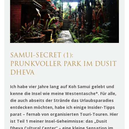
SAMUI-SECRET (1):
PRUNKVOLLER PARK IM DUSIT
DHEVA
Ich habe vier Jahre lang auf Koh Samui gelebt und
kenne die Insel wie meine Westentasche*. Für alle,
die auch abseits der Strände das Urlaubsparadies
entdecken möchten, habe ich einige Insider-Tipps
parat – fernab von organisierten Touri-Touren. Hier
ist Teil 1 meiner Insel-Geheimnisse: das „Dusit
Dheva Cultural Center
“
– eine kleine Sensation im