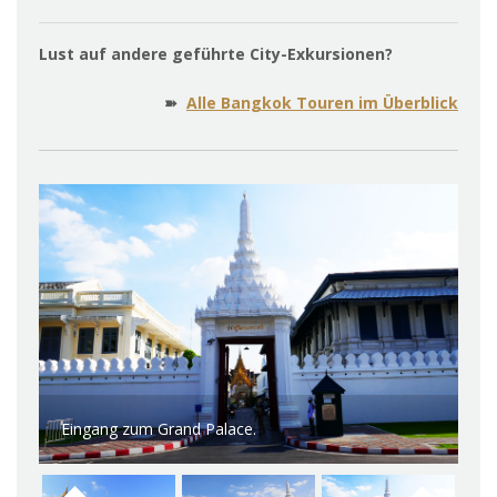
Lust auf andere geführte City-Exkursionen?
➽
Alle Bangkok Touren im Überblick
Die goldenen Türme sieht man schon von Weitem.
Im