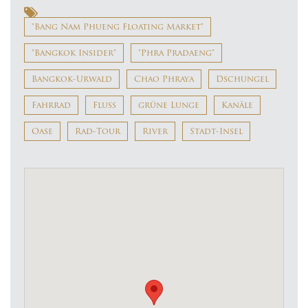
"Bang Nam Phueng Floating Market"
"Bangkok Insider"
"Phra Pradaeng"
Bangkok-Urwald
Chao Phraya
Dschungel
Fahrrad
Fluss
grüne Lunge
Kanäle
Oase
Rad-Tour
River
Stadt-Insel