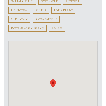
"Metal Castle"
"Wat Saket"
Altstadt
Heiligtum
Kultur
Loha Prasat
Old Town
Rattanakosin
Rattanakosin Island
Tempel