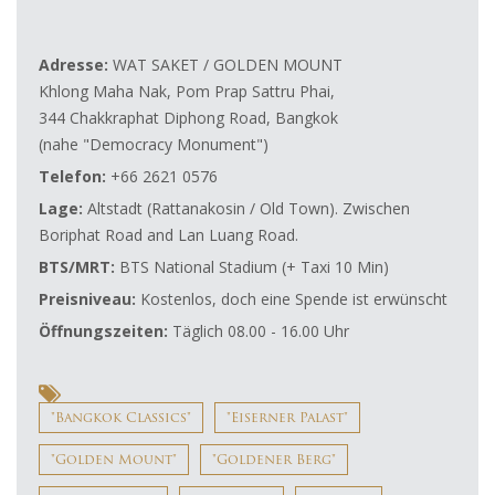
Adresse:
WAT SAKET / GOLDEN MOUNT
Khlong Maha Nak, Pom Prap Sattru Phai,
344 Chakkraphat Diphong Road, Bangkok
(nahe "Democracy Monument")
Telefon:
+66 2621 0576
Lage:
Altstadt (Rattanakosin / Old Town). Zwischen
Boriphat Road and Lan Luang Road.
BTS/MRT:
BTS National Stadium (+ Taxi 10 Min)
Preisniveau:
Kostenlos, doch eine Spende ist erwünscht
Öffnungszeiten:
Täglich 08.00 - 16.00 Uhr
"Bangkok Classics"
"Eiserner Palast"
"Golden Mount"
"Goldener Berg"