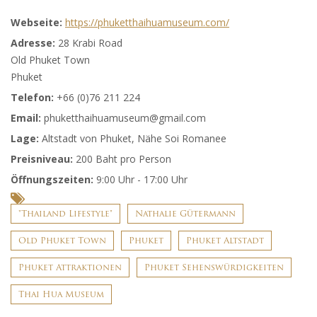
Webseite:
https://phuketthaihuamuseum.com/
Adresse:
28 Krabi Road
Old Phuket Town
Phuket
Telefon:
+66 (0)76 211 224
Email:
phuketthaihuamuseum@gmail.com
Lage:
Altstadt von Phuket, Nähe Soi Romanee
Preisniveau:
200 Baht pro Person
Öffnungszeiten:
9:00 Uhr - 17:00 Uhr
"Thailand Lifestyle"
Nathalie Gütermann
Old Phuket Town
Phuket
Phuket Altstadt
Phuket Attraktionen
Phuket Sehenswürdigkeiten
Thai Hua Museum