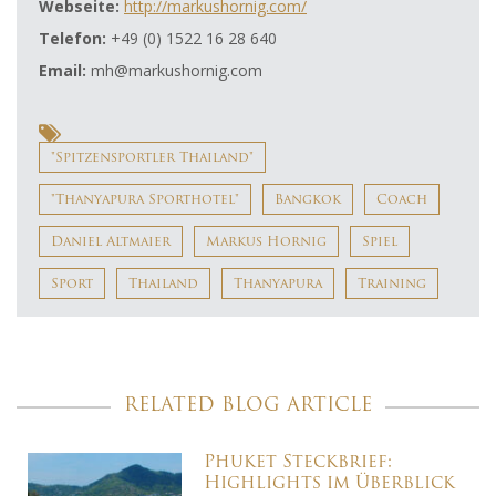
Webseite:
http://markushornig.com/
Telefon:
+49 (0) 1522 16 28 640
Email:
mh@markushornig.com
"Spitzensportler Thailand"
"Thanyapura Sporthotel"
Bangkok
Coach
Daniel Altmaier
Markus Hornig
Spiel
Sport
Thailand
Thanyapura
Training
RELATED BLOG ARTICLE
Phuket Steckbrief:
Highlights im Überblick