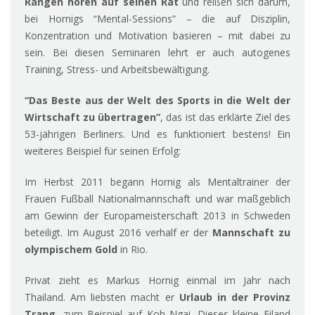
Rängen
hören auf seinen Rat
und reißen sich darum,
bei Hornigs “Mental-Sessions” – die auf Disziplin,
Konzentration und Motivation basieren – mit dabei zu
sein. Bei diesen Seminaren lehrt er auch autogenes
Training, Stress- und Arbeitsbewältigung.
“Das Beste aus der Welt des Sports in die Welt der
Wirtschaft zu übertragen”
, das ist das erklärte Ziel des
53-jährigen Berliners. Und es funktioniert bestens! Ein
weiteres Beispiel für seinen Erfolg:
Im Herbst 2011 begann Hornig als Mentaltrainer der
Frauen Fußball Nationalmannschaft und war maßgeblich
am Gewinn der Europameisterschaft 2013 in Schweden
beteiligt. Im August 2016 verhalf er der
Mannschaft zu
olympischem Gold
in Rio.
Privat zieht es Markus Hornig einmal im Jahr nach
Thailand. Am liebsten macht er
Urlaub in der Provinz
Trang
, zum Beispiel auf Koh Ngai. Dieses kleine Eiland