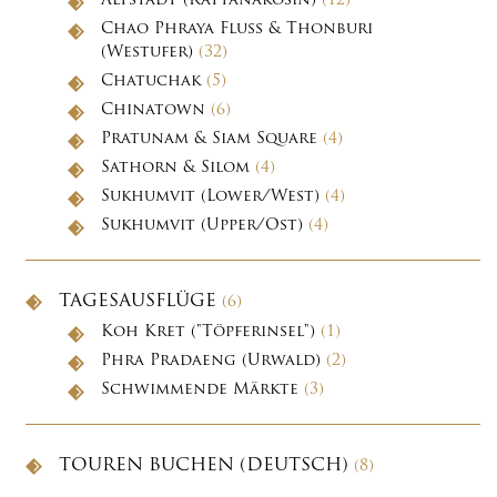
Altstadt (Rattanakosin)
(12)
Chao Phraya Fluss & Thonburi
(Westufer)
(32)
Chatuchak
(5)
Chinatown
(6)
Pratunam & Siam Square
(4)
Sathorn & Silom
(4)
Sukhumvit (Lower/West)
(4)
Sukhumvit (Upper/Ost)
(4)
TAGESAUSFLÜGE
(6)
Koh Kret ("Töpferinsel")
(1)
Phra Pradaeng (Urwald)
(2)
Schwimmende Märkte
(3)
TOUREN BUCHEN (DEUTSCH)
(8)