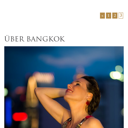
3
«
1
2
ÜBER BANGKOK