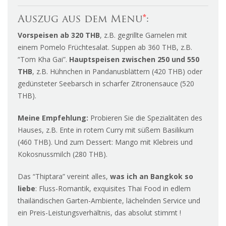
Auszug aus dem Menu
*
:
Vorspeisen ab 320 THB
, z.B. gegrillte Garnelen mit
einem Pomelo Früchtesalat. Suppen ab 360 THB, z.B.
“Tom Kha Gai”.
Hauptspeisen zwischen 250 und 550
THB
, z.B. Hühnchen in Pandanusblättern (420 THB) oder
gedünsteter Seebarsch in scharfer Zitronensauce (520
THB).
Meine Empfehlung:
Probieren Sie die Spezialitäten des
Hauses, z.B. Ente in rotem Curry mit süßem Basilikum
(460 THB). Und zum Dessert: Mango mit Klebreis und
Kokosnussmilch (280 THB).
Das “Thiptara” vereint alles,
was ich an Bangkok so
liebe
: Fluss-Romantik, exquisites Thai Food in edlem
thailändischen Garten-Ambiente, lächelnden Service und
ein Preis-Leistungsverhältnis, das absolut stimmt !