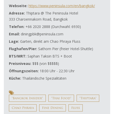
Webseite:
https://www.peninsula.com/en/bangkok/
Adresse:
Thiptara @ The Peninsula Hotel
333 Charoennakorn Road, Bangkok
Telefon:
+66 2020 2888 (Durchwahl: 6930)
Email:
diningpbk@peninsula.com
Lage:
Garten, direkt am Chao Phraya Fluss
Flughafen/Pier:
Sathorn Pier (freier Hotel-Shuttle)
BTS/MRT:
Saphan Taksin BTS + Boot
Preisniveau:
$$$ (von $$$$$)
Öffnungszeiten:
18:00 Uhr - 22:30 Uhr
Küche:
Thailändische Spezialitäten
"Bangkok Insider"
"Thai Food"
"Thiptara"
Chao Phraya
Fine Dining
Fluss