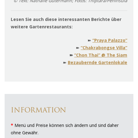
© Text: Nathalie Gütermann; Fotos: Thiptara/Peninsula
Lesen Sie auch diese interessanten Berichte über
weitere Gartenrestaurants:
➽
“Praya Palazzo”
➽
“Chakrabongse Villa”
➽
“Chon Thai” @ The Siam
➽
Bezaubernde Gartenlokale
INFORMATION
*
Menü und Preise können sich ändern und sind daher
ohne Gewähr.