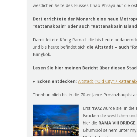
westlichen Seite des Flusses Chao Phraya auf die öst
Dort errichtete der Monarch eine neue Metrop
“Rattanakosin” oder auch “Rattanakosin Island
Damit leitete König Rama I. die bis heute andauernd
und bis heute befindet sich
die Altstadt – auch “R
Bangkok.
Lesen Sie hier meinen Bericht über diesen Stadt
♦
Ecken entdecken:
Altstadt (“Old City”)/ Rattanak
Thonburi blieb bis in die 70-er Jahre Provinzhauptstad
Erst
1972
wurde sie in die
Brücken die westlichen und
hier die
RAMA VIII BRIDGE
Bhumibol seinem unter my