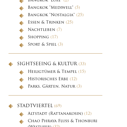
Bangkok "Luxe"
(2)
Bangkok "Mediwell"
(5)
Bangkok "Nostalgia"
(25)
Essen & Trinken
(25)
Nachtleben
(7)
Shopping
(17)
Sport & Spiel
(3)
SIGHTSEEING & KULTUR
(33)
Heiligtümer & Tempel
(15)
Historisches Erbe
(12)
Parks, Gärten, Natur
(3)
STADTVIERTEL
(69)
Altstadt (Rattanakosin)
(12)
Chao Phraya Fluss & Thonburi