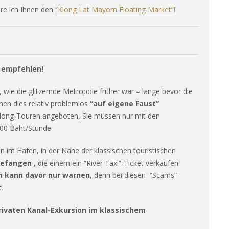
ere ich Ihnen den
“Klong Lat Mayom Floating Market”!
 empfehlen!
wie die glitzernde Metropole früher war – lange bevor die
en dies relativ problemlos
“auf eigene Faust”
Klong-Touren angeboten, Sie müssen nur mit den
000 Baht/Stunde.
im Hafen, in der Nähe der klassischen touristischen
gefangen
, die einem ein “River Taxi”-Ticket verkaufen
h kann davor nur warnen
, denn bei diesen “Scams”
.
rivaten Kanal-Exkursion im klassischem