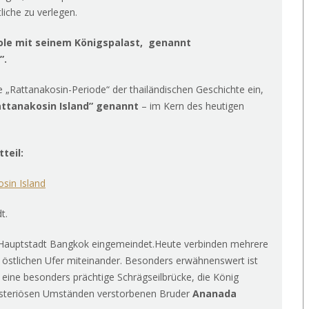
liche zu verlegen.
ole mit seinem Königspalast, genannt
”.
e „Rattanakosin-Periode“ der thailändischen Geschichte ein,
attanakosin Island” genannt
– im Kern des heutigen
teil:
osin Island
t.
 Hauptstadt Bangkok eingemeindet.Heute verbinden mehrere
 östlichen Ufer miteinander. Besonders erwähnenswert ist
, eine besonders prächtige Schrägseilbrücke, die König
steriösen Umständen verstorbenen Bruder
Ananada