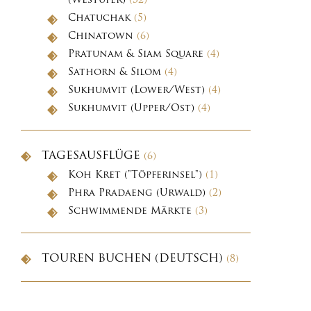
(Westufer)
(32)
Chatuchak
(5)
Chinatown
(6)
Pratunam & Siam Square
(4)
Sathorn & Silom
(4)
Sukhumvit (Lower/West)
(4)
Sukhumvit (Upper/Ost)
(4)
TAGESAUSFLÜGE
(6)
Koh Kret ("Töpferinsel")
(1)
Phra Pradaeng (Urwald)
(2)
Schwimmende Märkte
(3)
TOUREN BUCHEN (DEUTSCH)
(8)