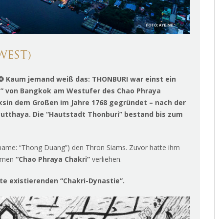
WEST)
❂
Kaum jemand weiß das: THONBURI war einst ein
ole” von Bangkok am Westufer des Chao Phraya
ksin dem Großen im Jahre 1768 gegründet – nach der
yutthaya. Die “Hautstadt Thonburi” bestand bis zum
ame: “Thong Duang”) den Thron Siams. Zuvor hatte ihm
Namen
“Chao Phraya Chakri”
verliehen.
e existierenden “Chakri-Dynastie”.