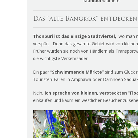
Mahidol
widmete.
Das “alte Bangkok” entdecken
Thonburi ist das einzige Stadtviertel,
wo man no
verspürt. Denn das gesamte Gebiet wird von klein
Früher wurden sie noch von Händlern als Transportw
die wichtigste Verkehrsader.
Ein paar
“Schwimmende Märkte”
sind zum Glück n
Touristen-Fallen in Amphawa oder Damnoen Saduak,
Nein,
ich spreche von kleinen,
versteckten “Flo
einkaufen und kaum ein westlicher Besucher zu sehen