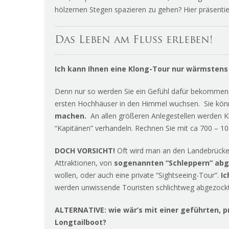
hölzernen Stegen spazieren zu gehen? Hier präsenti
Das Leben am Fluss erleben!
Ich kann Ihnen eine Klong-Tour
nur wärmstens
Denn nur so werden Sie ein Gefühl dafür bekommen, 
ersten Hochhäuser in den Himmel wuchsen. Sie könn
machen.
An allen größeren Anlegestellen werden 
“Kapitänen” verhandeln. Rechnen Sie mit ca 700 – 1
DOCH VORSICHT!
Oft wird man an den Landebrücken 
Attraktionen, von
sogenannten “Schleppern” ab
wollen, oder auch eine private “Sightseeing-Tour”.
Ic
werden unwissende Touristen schlichtweg abgezockt
ALTERNATIVE: wie wär’s mit einer
geführten, p
Longtailboot?