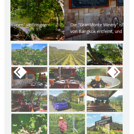
..
Die "GranMonte Winery" ist nur etwa 2,5 Stunden
La
von Bangkok entfernt, und wer hier einkehrt...
ge