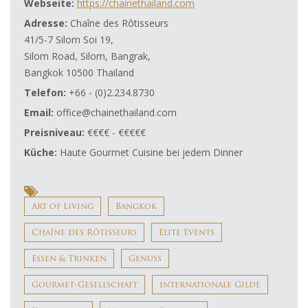
Webseite:
https://chainethailand.com
Adresse:
Chaîne des Rôtisseurs
41/5-7 Silom Soi 19,
Silom Road, Silom, Bangrak,
Bangkok 10500 Thailand
Telefon:
+66 - (0)2.234.8730
Email:
office@chainethailand.com
Preisniveau:
€€€€ - €€€€€
Küche:
Haute Gourmet Cuisine bei jedem Dinner
Art of Living
Bangkok
Chaîne des Rôtisseurs
Elite Events
Essen & Trinken
Genuss
Gourmet-Gesellschaft
internationale Gilde