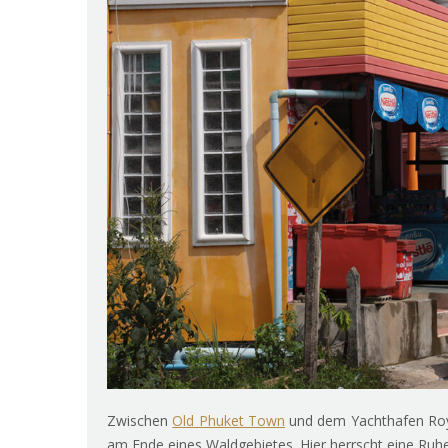
Zwischen
Old Phuket Town
und dem Yachthafen Roya
am Ende eines Waldgebietes. Hier herrscht eine Ruhe