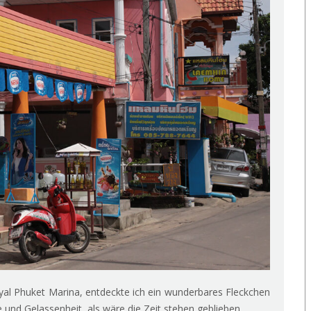
l Phuket Marina, entdeckte ich ein wunderbares Fleckchen
 und Gelassenheit, als wäre die Zeit stehen geblieben.