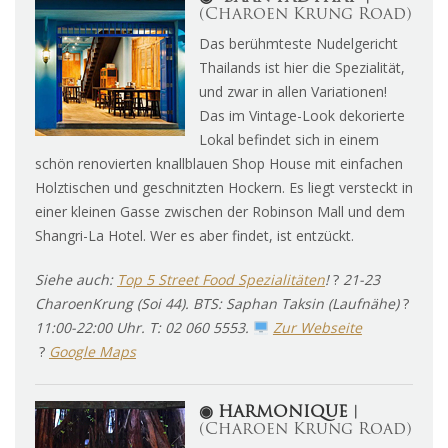
(Charoen Krung Road)
Das berühmteste Nudelgericht
Thailands ist hier die Spezialität,
und zwar in allen Variationen!
Das im Vintage-Look dekorierte
Lokal befindet sich in einem
schön renovierten knallblauen Shop House mit einfachen
Holztischen und geschnitzten Hockern. Es liegt versteckt in
einer kleinen Gasse zwischen der Robinson Mall und dem
Shangri-La Hotel. Wer es aber findet, ist entzückt.
Siehe auch:
Top 5 Street Food Spezialitäten
!
?
21-23
CharoenKrung (Soi 44). BTS: Saphan Taksin (Laufnähe)
?
11:00-22:00 Uhr. T: 02 060 5553.
Zur Webseite
?
Google Maps
◉ HARMONIQUE
︱
(Charoen Krung Road)