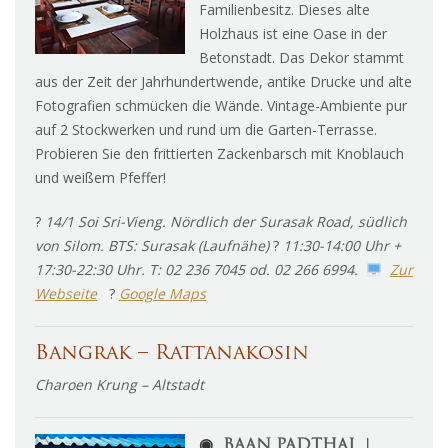
Familienbesitz. Dieses alte
Holzhaus ist eine Oase in der
Betonstadt. Das Dekor stammt
aus der Zeit der Jahrhundertwende, antike Drucke und alte
Fotografien schmücken die Wände. Vintage-Ambiente pur
auf 2 Stockwerken und rund um die Garten-Terrasse.
Probieren Sie den frittierten Zackenbarsch mit Knoblauch
und weißem Pfeffer!
?
14/1 Soi Sri-Vieng. Nördlich der Surasak Road, südlich
von Silom. BTS: Surasak (Laufnähe)
?
11:30-14:00 Uhr +
17:30-22:30 Uhr. T: 02 236 7045 od. 02 266 6994.
Zur
Webseite
?
Google Maps
Bangrak – Rattanakosin
Charoen Krung – Altstadt
◉
BAAN PADTHAI ︱