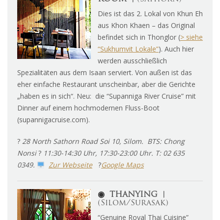
Dies ist das 2. Lokal von Khun Eh
aus Khon Khaen – das Original
befindet sich in Thonglor (
> siehe
“Sukhumvit Lokale”
). Auch hier
werden ausschließlich
Spezialitäten aus dem Isaan serviert. Von außen ist das
eher einfache Restaurant unscheinbar, aber die Gerichte
„haben es in sich“. Neu: die “Supanniga River Cruise” mit
Dinner auf einem hochmodernen Fluss-Boot
(supannigacruise.com).
?
28 North Sathorn Road Soi 10, Silom. BTS: Chong
Nonsi
?
11:30-14:30 Uhr, 17:30-23:00 Uhr. T: 02 635
0349.
Zur Webseite
?
Google Maps
◉
THANYING ︱
(Silom/Surasak)
“Genuine Royal Thai Cuisine”