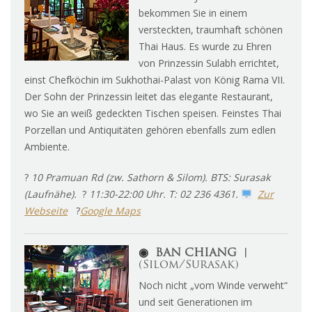
bekommen Sie in einem
versteckten, traumhaft schönen
Thai Haus. Es wurde zu Ehren
von Prinzessin Sulabh errichtet,
einst Chefköchin im Sukhothai-Palast von König Rama VII.
Der Sohn der Prinzessin leitet das elegante Restaurant,
wo Sie an weiß gedeckten Tischen speisen. Feinstes Thai
Porzellan und Antiquitäten gehören ebenfalls zum edlen
Ambiente.
?
10 Pramuan Rd (zw. Sathorn & Silom). BTS: Surasak
(Laufnähe).
?
11:30-22:00 Uhr. T: 02 236 4361.
Zur
Webseite
?
Google Maps
◉
BAN CHIANG ︱
(Silom/Surasak)
Noch nicht „vom Winde verweht“
und seit Generationen im