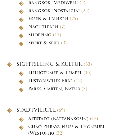
Bangkok "Mediwell"
(5)
Bangkok "Nostalgia"
(25)
Essen & Trinken
(25)
Nachtleben
(7)
Shopping
(17)
Sport & Spiel
(3)
SIGHTSEEING & KULTUR
(33)
Heiligtümer & Tempel
(15)
Historisches Erbe
(12)
Parks, Gärten, Natur
(3)
STADTVIERTEL
(69)
Altstadt (Rattanakosin)
(12)
Chao Phraya Fluss & Thonburi
(Westufer)
(32)