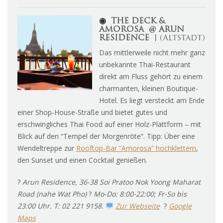
◉
THE DECK &
AMOROSA @ ARUN
RESIDENCE ︱
(Altstadt)
Das mittlerweile nicht mehr ganz
unbekannte Thai-Restaurant
direkt am Fluss gehört zu einem
charmanten, kleinen Boutique-
Hotel. Es liegt versteckt am Ende
einer Shop-House-Straße und bietet gutes und
erschwingliches Thai Food auf einer Holz-Plattform – mit
Blick auf den “Tempel der Morgenröte“. Tipp: Über eine
Wendeltreppe zur
Rooftop-Bar “Amorosa” hochklettern
,
den Sunset und einen Cocktail genießen.
?
Arun Residence, 36-38 Soi Pratoo Nok Yoong Maharat
Road (nahe Wat Pho)
?
Mo-Do: 8:00-22:00; Fr-So bis
23:00 Uhr. T: 02 221 9158.
Zur Webseite
?
Google
Maps