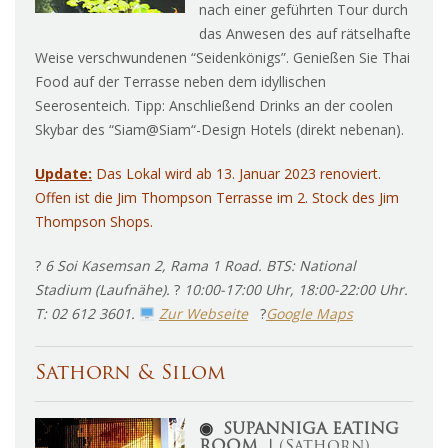
nach einer geführten Tour durch
das Anwesen des auf rätselhafte
Weise verschwundenen “Seidenkönigs”. Genießen Sie Thai
Food auf der Terrasse neben dem idyllischen
Seerosenteich. Tipp: Anschließend Drinks an der coolen
Skybar des “Siam@Siam“-Design Hotels (direkt nebenan).
Update:
Das Lokal wird ab 13. Januar 2023 renoviert.
Offen ist die Jim Thompson Terrasse im 2. Stock des Jim
Thompson Shops.
?
6 Soi Kasemsan 2, Rama 1 Road. BTS: National
Stadium (Laufnähe).
?
10:00-17:00 Uhr, 18:00-22:00 Uhr.
T: 02 612 3601.
Zur Webseite
?
Google Maps
Sathorn & Silom
◉
SUPANNIGA EATING
ROOM ︱
(Sathorn)