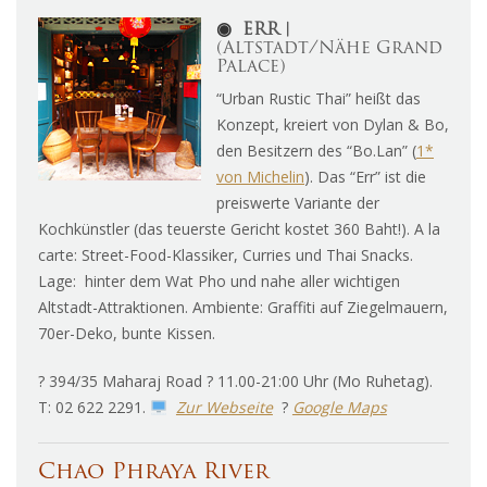
◉
ERR︱
(Altstadt/Nähe Grand
Palace)
“Urban Rustic Thai” heißt das
Konzept, kreiert von Dylan & Bo,
den Besitzern des “Bo.Lan” (
1*
von Michelin
). Das “Err” ist die
preiswerte Variante der
Kochkünstler (das teuerste Gericht kostet 360 Baht!). A la
carte: Street-Food-Klassiker, Curries und Thai Snacks.
Lage: hinter dem Wat Pho und nahe aller wichtigen
Altstadt-Attraktionen. Ambiente: Graffiti auf Ziegelmauern,
70er-Deko, bunte Kissen.
? 394/35 Maharaj Road ? 11.00-21:00 Uhr (Mo Ruhetag).
T: 02 622 2291.
Zur Webseite
?
Google Maps
Chao Phraya River