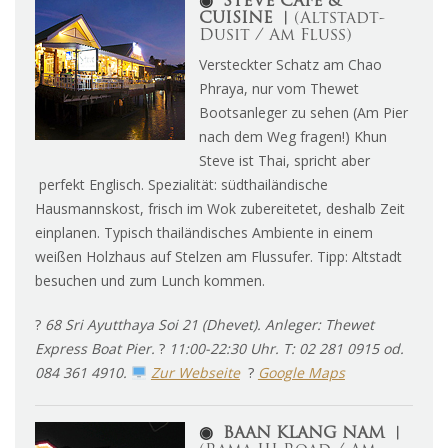
◉
STEVE CAFE &
CUISINE ︱
(Altstadt-
Dusit / Am Fluss)
Versteckter Schatz am Chao
Phraya, nur vom Thewet
Bootsanleger zu sehen (Am Pier
nach dem Weg fragen!) Khun
Steve ist Thai, spricht aber
perfekt Englisch. Spezialität: südthailändische
Hausmannskost, frisch im Wok zubereitetet, deshalb Zeit
einplanen. Typisch thailändisches Ambiente in einem
weißen Holzhaus auf Stelzen am Flussufer. Tipp: Altstadt
besuchen und zum Lunch kommen.
?
68 Sri Ayutthaya Soi 21 (Dhevet). Anleger: Thewet
Express Boat Pier.
?
11:00-22:30 Uhr. T: 02 281 0915 od.
084 361 4910.
Zur Webseite
?
Google Maps
◉
BAAN KLANG NAM ︱