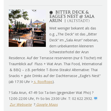
◉
BITTER DECK &
EAGLE’S NEST @ SALA
ARUN
︱
(Altstadt)
Weit weniger bekannt als das
o.g. „The Deck“ ist das „Bitter
Deck“ im „Sala Arun“ nebenan,
dem unbekannten kleineren
Schwesterhotel der Arun
Residence. Auf der Terrasse reservieren (nur 6 Tische!) mit
Traumblick auf Fluss + Wat Arun. Thai Food, International
& BBQ – z.B. perfekte T-Bone-Steaks! Alternative: Thai
Snacks + gute Drinks auf der Dachterrasse „Eagle‘s Nest“
(ab 17:30 Uhr >
s. Rooftops
).
? Sala Arun, 47-49 Soi Ta-tien (gegenüber Wat Pho) ?
12:00-22:00 Uhr, Fr-So bis 23:00 Uhr. T: 02 622 2932.
Zur Webseite
?
Google Maps