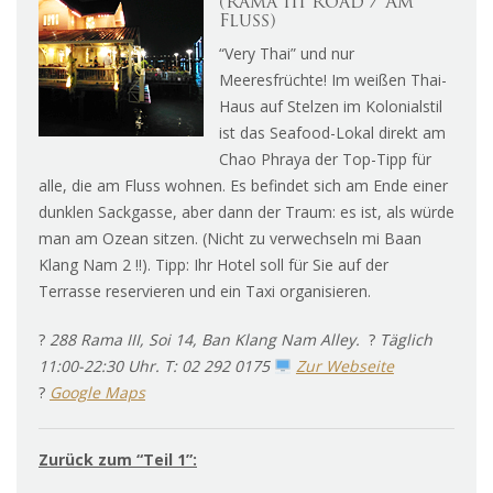
(Rama III Road / Am
Fluss)
“Very Thai” und nur
Meeresfrüchte! Im weißen Thai-
Haus auf Stelzen im Kolonialstil
ist das Seafood-Lokal direkt am
Chao Phraya der Top-Tipp für
alle, die am Fluss wohnen. Es befindet sich am Ende einer
dunklen Sackgasse, aber dann der Traum: es ist, als würde
man am Ozean sitzen. (Nicht zu verwechseln mi Baan
Klang Nam 2 !!). Tipp: Ihr Hotel soll für Sie auf der
Terrasse reservieren und ein Taxi organisieren.
?
288 Rama III, Soi 14, Ban Klang Nam Alley.
?
Täglich
11:00-22:30 Uhr. T: 02 292 0175
Zur Webseite
?
Google Maps
Zurück zum “Teil 1”: