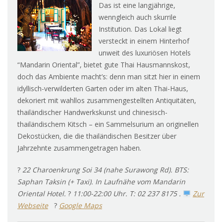
Das ist eine langjährige,
wenngleich auch skurrile
Institution. Das Lokal liegt
versteckt in einem Hinterhof
unweit des luxuriösen Hotels
“Mandarin Oriental”, bietet gute Thai Hausmannskost,
doch das Ambiente macht’s: denn man sitzt hier in einem
idyllisch-verwilderten Garten oder im alten Thai-Haus,
dekoriert mit wahllos zusammengestellten Antiquitäten,
thailändischer Handwerkskunst und chinesisch-
thailändischem Kitsch – ein Sammelsurium an originellen
Dekostücken, die die thailändischen Besitzer über
Jahrzehnte zusammengetragen haben.
?
22 Charoenkrung Soi 34 (nahe Surawong Rd)
. BTS:
Saphan Taksin (+ Taxi). In Laufnähe vom Mandarin
Oriental Hotel.
?
11:00-22:00 Uhr. T:
02 237 8175
.
Zur
Webseite
?
Google Maps