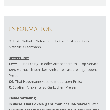
INFORMATION
© Text: Nathalie Gütermann; Fotos: Restaurants &
Nathalie Gütermann
Bewertung:
€€€€:
“Fine Dining” in edler Atmosphäre mit Top Service
€€€:
Gemütlich-schickes Ambiente. Mittlere – gehobene
Preise
€€:
Thai Hausmannskost zu moderaten Preisen
€:
Straßen-Ambiente zu Garküchen-Preisen
Kleiderordnung
:
In diese Thai Lokale geht man casual-relaxed.
Wer
allerdings danach noch “weiterzieht” und in einer schicken