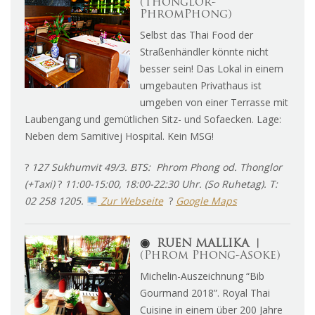
(Thonglor-
PhromPhong)
Selbst das Thai Food der
Straßenhändler könnte nicht
besser sein! Das Lokal in einem
umgebauten Privathaus ist
umgeben von einer Terrasse mit
Laubengang und gemütlichen Sitz- und Sofaecken. Lage:
Neben dem Samitivej Hospital. Kein MSG!
?
127 Sukhumvit 49/3. BTS: Phrom Phong od. Thonglor
(+Taxi)
?
11:00-15:00, 18:00-22:30 Uhr. (So Ruhetag). T:
02 258 1205.
Zur Webseite
?
Google Maps
◉
RUEN MALLIKA ︱
(Phrom Phong-Asoke)
Michelin-Auszeichnung “Bib
Gourmand 2018”. Royal Thai
Cuisine in einem über 200 Jahre