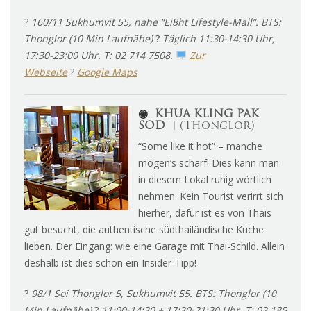
?
160/11 Sukhumvit 55, nahe “Ei8ht Lifestyle-Mall”. BTS:
Thonglor (10 Min Laufnähe)
?
Täglich 11:30-14:30 Uhr,
17:30-23:00 Uhr. T: 02 714 7508.
Zur
Webseite
?
Google Maps
◉
KHUA KLING PAK
SOD ︱
(Thonglor)
“Some like it hot” – manche
mögen’s scharf! Dies kann man
in diesem Lokal ruhig wörtlich
nehmen. Kein Tourist verirrt sich
hierher, dafür ist es von Thais
gut besucht, die authentische südthailändische Küche
lieben. Der Eingang: wie eine Garage mit Thai-Schild. Allein
deshalb ist dies schon ein Insider-Tipp!
?
98/1 Soi Thonglor 5, Sukhumvit 55. BTS: Thonglor (10
Min Laufnähe)
?
11:00-14:30 + 17:30-21:30 Uhr. T: 02 185