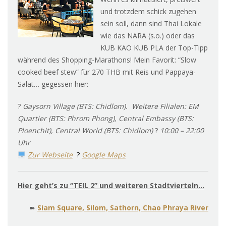
und trotzdem schick zugehen
sein soll, dann sind Thai Lokale
wie das NARA (s.o.) oder das
KUB KAO KUB PLA der Top-Tipp
während des Shopping-Marathons! Mein Favorit: “Slow
cooked beef stew” für 270 THB mit Reis und Pappaya-
Salat… gegessen hier:
?
Gaysorn Village (BTS: Chidlom). Weitere Filialen:
EM
Quartier (BTS: Phrom Phong), Central Embassy (BTS:
Ploenchit), Central World (BTS: Chidlom)
?
10:00 – 22:00
Uhr
Zur Webseite
?
Google Maps
Hier geht’s zu “TEIL 2” und weiteren Stadtvierteln…
➽
Siam Square, Silom, Sathorn, Chao Phraya River