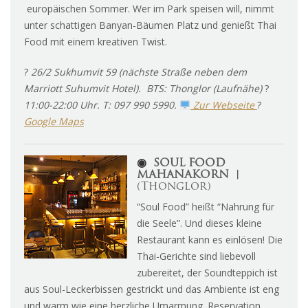
europäischen Sommer. Wer im Park speisen will, nimmt
unter schattigen Banyan-Bäumen Platz und genießt Thai
Food mit einem kreativen Twist.
?
26/2 Sukhumvit 59 (nächste Straße neben dem
Marriott Suhumvit Hotel). BTS: Thonglor (Laufnähe)
?
11:00-22:00 Uhr. T: 097 990 5990.
Zur Webseite
?
Google Maps
◉
SOUL FOOD
MAHANAKORN ︱
(Thonglor)
“Soul Food” heißt “Nahrung für
die Seele”. Und dieses kleine
Restaurant kann es einlösen! Die
Thai-Gerichte sind liebevoll
zubereitet, der Soundteppich ist
aus Soul-Leckerbissen gestrickt und das Ambiente ist eng
und warm wie eine herzliche Umarmung. Reservation