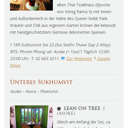
alten Thai Teakhaus (Epoche
von König Rama II) mit Innen-
und Außenbereich in der Nähe des Queen Sirikit Park.
Kräuter und Chili aus eigenem Garten krönen die liebevoll
mit handgeschnitztem Gemüse dekorierten Speisen.
?
189 Sukhumvit Soi 22 (Soi Setthi Thawi Sap 2 Alley).
BTS: Phrom Phong od. Asoke (+ Taxi)
?
Täglich 12:00–
23:00 Uhr. T: 02 663 3211.
Zur Webseite
?
Google
Maps
Unteres Sukhumvit
Asoke – Nana – Ploenchit
◉
LEAN ON TREE ︱
(Asoke)
Gleich am Anfang der Soi, ca.