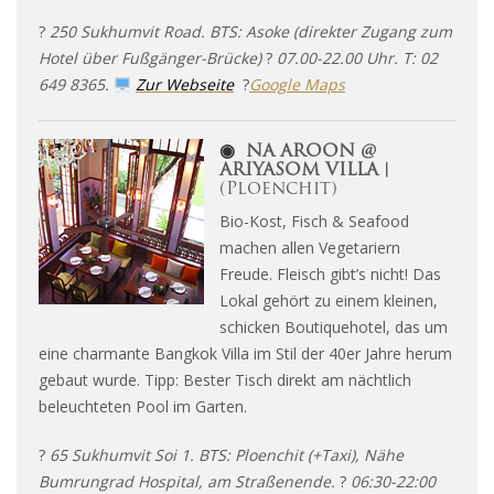
?
250 Sukhumvit Road. BTS: Asoke (direkter Zugang zum
Hotel über Fußgänger-Brücke)
?
07.00-22.00 Uhr. T: 02
649 8365.
Zur Webseite
?
Google Maps
◉
NA AROON @
ARIYASOM VILLA︱
(Ploenchit)
Bio-Kost, Fisch & Seafood
machen allen Vegetariern
Freude. Fleisch gibt’s nicht! Das
Lokal gehört zu einem kleinen,
schicken Boutiquehotel, das um
eine charmante Bangkok Villa im Stil der 40er Jahre herum
gebaut wurde. Tipp: Bester Tisch direkt am nächtlich
beleuchteten Pool im Garten.
?
65 Sukhumvit Soi 1. BTS: Ploenchit (+Taxi), Nähe
Bumrungrad Hospital, am Straßenende.
?
06:30-22:00