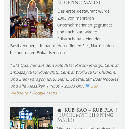
Shopping Malls)
Das erste Restaurant wurde
2003 von mehreren
Unternehmerinnen gegründet
und nach Narawadee
Srikarnchana – eine der
Besitzerinnen – benannt. Heute finden Sie „Nara“ in den
bekanntesten Einkaufszenten.
?
EM Quartier auf dem Foto (BTS: Phrom Phong), Central
Embassy (BTS: Ploenchit), Central World (BTS: Chidlom)
und Siam Paragon (BTS: Siam). Spezialität: Boat Noodles
und alle Klassiker.
?
10:00 – 22:00 Uhr.
Zur
Webseite
?
Google Maps
◉
KUB KAO – KUB PLA ︱
(Sukhumvit Shopping
Malls)
Wenn es klimatisiert, preiswert