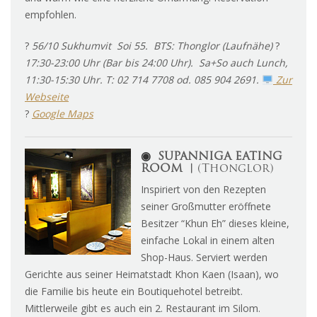
empfohlen.
?
56/10 Sukhumvit Soi 55. BTS: Thonglor (Laufnähe)
?
17:30-23:00 Uhr (Bar bis 24:00 Uhr). Sa+So auch Lunch,
11:30-15:30 Uhr. T: 02 714 7708 od. 085 904 2691.
Zur
Webseite
?
Google Maps
◉
SUPANNIGA EATING
ROOM
︱
(Thonglor)
Inspiriert von den Rezepten
seiner Großmutter eröffnete
Besitzer “Khun Eh” dieses kleine,
einfache Lokal in einem alten
Shop-Haus. Serviert werden
Gerichte aus seiner Heimatstadt Khon Kaen (Isaan), wo
die Familie bis heute ein Boutiquehotel betreibt.
Mittlerweile gibt es auch ein 2. Restaurant im Silom.