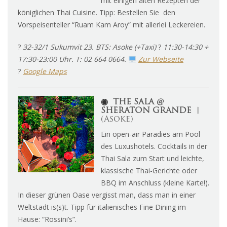
mit einigen alten Rezepten der
königlichen Thai Cuisine. Tipp: Bestellen Sie den
Vorspeisenteller “Ruam Kam Aroy” mit allerlei Leckereien.
?
32-32/1 Sukumvit 23. BTS: Asoke (+Taxi)
?
11:30-14:30 +
17:30-23:00 Uhr. T: 02 664 0664.
Zur Webseite
?
Google Maps
◉
THE SALA @
SHERATON GRANDE ︱
(Asoke)
Ein open-air Paradies am Pool
des Luxushotels. Cocktails in der
Thai Sala zum Start und leichte,
klassische Thai-Gerichte oder
BBQ im Anschluss (kleine Karte!).
In dieser grünen Oase vergisst man, dass man in einer
Weltstadt is(s)t. Tipp für italienisches Fine Dining im
Hause: “Rossini’s”.