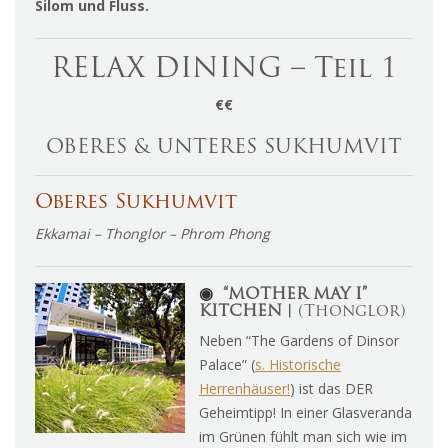
Silom und Fluss.
RELAX DINING – Teil 1
€€
OBERES & UNTERES SUKHUMVIT
Oberes Sukhumvit
Ekkamai – Thonglor – Phrom Phong
◉
“MOTHER MAY I”
KITCHEN︱
(Thonglor)
Neben “The Gardens of Dinsor
Palace” (
s. Historische
Herrenhäuser!
) ist das DER
Geheimtipp! In einer Glasveranda
im Grünen fühlt man sich wie im