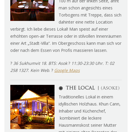
100 m auf der linken Seite, ahnt
man schon angesichts eines
Torbogens mit Treppe, dass sich
dahinter eine nette Location
verbirgt. Ich liebe dieses Lokal! Man speist auf einer
erhöhten open-air Terrasse oder in stilvollen Innenräumen
einer Art „Stadt-Villa“. Im Obergeschoss kann man sich vor
oder nach dem Essen von Profis massieren lassen.
?
36 Sukhumvit 18. BTS: Asok
?
11:30-23:30 Uhr. T: 02
258 1327. Kein Web
. ?
Google Maps
◉
THE LOCAL ︱
(Asoke)
Traditionelles Lokal in einem
idyllischen Holzhaus. Khun Cann,
Inhaber und Küchenchef,
kombiniert die leckere
Hausmannskost seiner Mutter