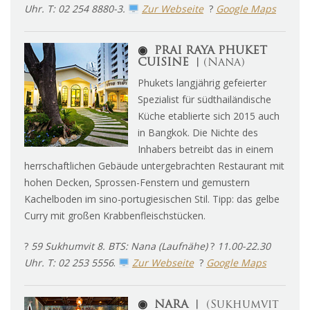
Uhr. T: 02 254 8880-3.
Zur Webseite
?
Google Maps
◉
PRAI RAYA PHUKET
CUISINE ︱
(Nana)
Phukets langjährig gefeierter
Spezialist für südthailändische
Küche etablierte sich 2015 auch
in Bangkok. Die Nichte des
Inhabers betreibt das in einem
herrschaftlichen Gebäude untergebrachten Restaurant mit
hohen Decken, Sprossen-Fenstern und gemustern
Kachelboden im sino-portugiesischen Stil. Tipp: das gelbe
Curry mit großen Krabbenfleischstücken.
?
59 Sukhumvit 8. BTS: Nana (Laufnähe)
?
11.00-22.30
Uhr. T: 02 253 5556
.
Zur Webseite
?
Google Maps
◉
NARA
︱
(Sukhumvit