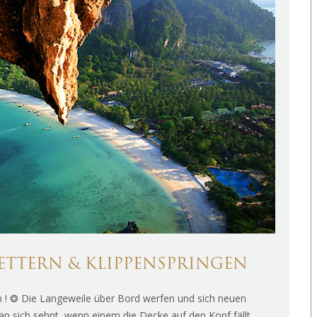
LETTERN & KLIPPENSPRINGEN
 ! ❂ Die Langeweile über Bord werfen und sich neuen
n sich sehnt, wenn einem die Decke auf den Kopf fällt.