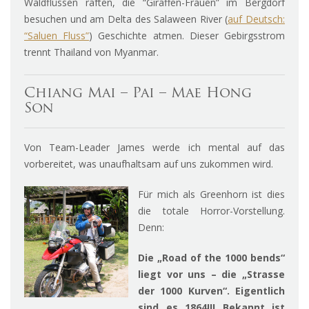
Waldflüssen raften, die “Giraffen-Frauen” im Bergdorf
besuchen und am Delta des Salaween River (
auf Deutsch:
“Saluen Fluss”
) Geschichte atmen. Dieser Gebirgsstrom
trennt Thailand von Myanmar.
Chiang Mai – Pai – Mae Hong
Son
Von Team-Leader James werde ich mental auf das
vorbereitet, was unaufhaltsam auf uns zukommen wird.
Für mich als Greenhorn ist dies
die totale Horror-Vorstellung.
Denn:
Die „Road of the 1000 bends“
liegt vor uns – die „Strasse
der 1000 Kurven“. Eigentlich
sind es 1864!!! Bekannt ist